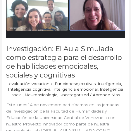
Aula
Simulada
como
estrategia
para
el
desarrollo
Investigación: El Aula Simulada
de
habilidades
como estrategia para el desarrollo
emocioales,
de habilidades emocioales,
sociales
sociales y cognitivas
y
cognitivas
evaluación vocacional
,
Funcionesejecutivas
,
Inteligencia
,
Inteligencia cognitiva
,
Inteligencia emocional
,
Inteligencia
social
,
Neuropsicología
,
Uncategorized
/
Aprende Mas
Este lunes 14 de noviembre participamos en las jornadas
de investigación de la Facultad de Humanidades y
Educación de la Universidad Central de Venezuela con
nuestro Proyecto innovador como parte de nuestra
metodología Lab IQES. EL AULA SIMULADA COMO