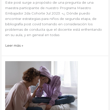
Este post surge a propósito de una pregunta de una
maestra participante de nuestro Programa Maestro
Embajador 2da Cohorte Jul 2023: «¿ Dónde puedo
encontrar estrategias para niños de segunda etapa, de
bibliografía post covid tomando en consideración los
problemas de conducta que el docente está enfrentando
en su aula, y en geneal en todas
Leer más »
Enseña
a
tus
hijos
a
resolver
problemas
y
fomenta