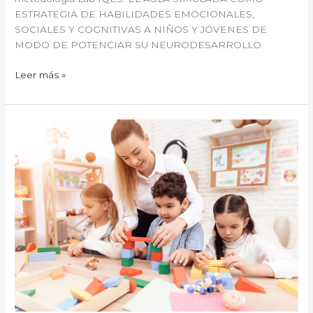
ESTRATEGIA DE HABILIDADES EMOCIONALES,
SOCIALES Y COGNITIVAS A NIÑOS Y JÓVENES DE
MODO DE POTENCIAR SU NEURODESARROLLO.
Leer más »
Funciones
ejecutivas
en
el
aula.
Los
bloques
del
aprendizaje.