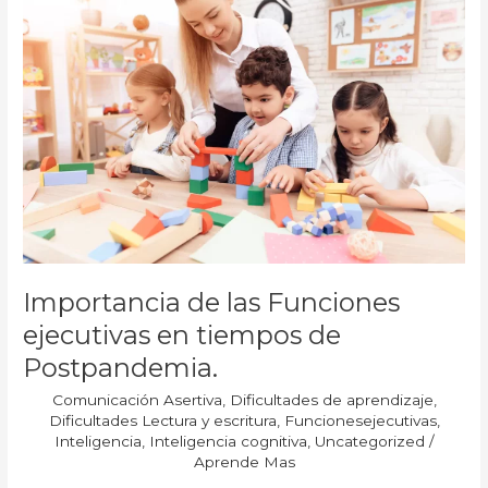
las
Funciones
ejecutivas
en
tiempos
de
Postpandemia.
Importancia de las Funciones
ejecutivas en tiempos de
Postpandemia.
Comunicación Asertiva
,
Dificultades de aprendizaje
,
Dificultades Lectura y escritura
,
Funcionesejecutivas
,
Inteligencia
,
Inteligencia cognitiva
,
Uncategorized
/
Aprende Mas