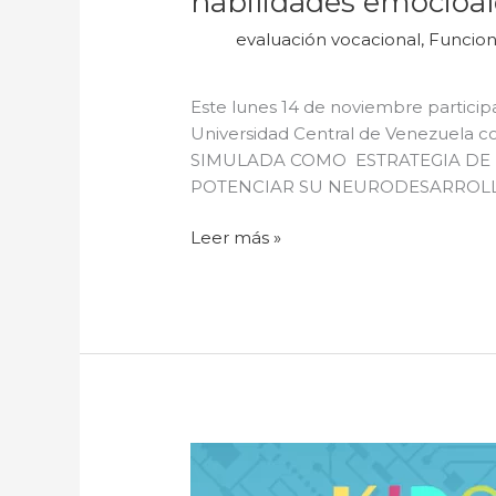
habilidades emocioale
evaluación vocacional
,
Funcion
Este lunes 14 de noviembre particip
Universidad Central de Venezuela 
SIMULADA COMO ESTRATEGIA DE H
POTENCIAR SU NEURODESARROLLO
Leer más »
Orientación
vocacional