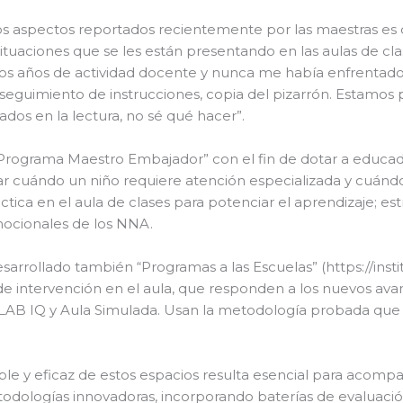
os aspectos reportados recientemente por las maestras es
ituaciones que se les están presentando en las aulas de cla
ios años de actividad docente y nunca me había enfrentado
seguimiento de instrucciones, copia del pizarrón. Estamos
ados en la lectura, no sé qué hacer”.
 “Programa Maestro Embajador” con el fin de dotar a educa
ar cuándo un niño requiere atención especializada y cuándo
tica en el aula de clases para potenciar el aprendizaje; e
mocionales de los NNA.
sarrollado también “Programas a las Escuelas” (https://in
e intervención en el aula, que responden a los nuevos avan
LAB IQ y Aula Simulada. Usan la metodología probada que s
le y eficaz de estos espacios resulta esencial para acompa
ologías innovadoras, incorporando baterías de evaluación