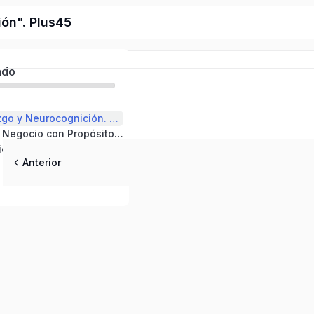
ón". Plus45
ado
Curso . «Liderazgo y Neurocognición. Screening del Neuro-Lider». 3 horas
Curso: «Idea de Negocio con Propósito. Herramientas Ágiles»
Curso «Innovación-Cambio Sistémico. Crecimiento e Impacto. Plan de Ruta»
Anterior