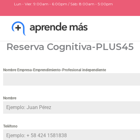
Ir
Lun - Vier: 9:00am - 6:00pm / Sáb: 8:00am - 5:00pm
al
contenido
Reserva Cognitiva-PLUS45
Nombre Empresa-Emprendimiento-Profesional independiente
Nombre
Teléfono