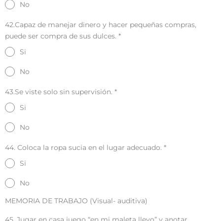
No
42.Capaz de manejar dinero y hacer pequeñas compras,
puede ser compra de sus dulces.
*
Si
No
43.Se viste solo sin supervisión.
*
Si
No
44. Coloca la ropa sucia en el lugar adecuado.
*
Si
No
MEMORIA DE TRABAJO (Visual- auditiva)
45. Jugar en casa juego “en mi maleta llevo” y anotar