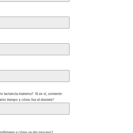
o lactancia materna?. Si es sí, comente:
nto tiempo y cómo fue el destete?
esfínteres y cómo se dio proceso?