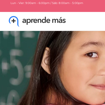
Ir
Lun - Vier: 9:00am - 6:00pm / Sáb: 8:00am - 5:00pm
al
contenido