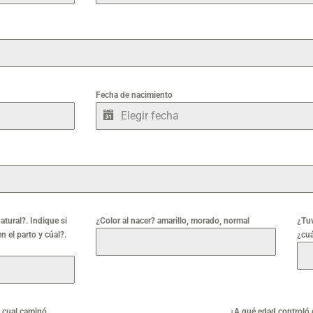
Fecha de nacimiento
atural?. Indique si
¿Color al nacer? amarillo, morado, normal
¿Tuv
 el parto y cúal?.
¿cuá
a cual caminó
¿A qué edad controló 